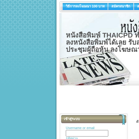
วิธีการลงโฆษณา 100 บาท
สมัครสมาชิก
หนังสือพิมพ์ THAICPD ทำ
ลงหนังสือพิ่มพ์ได้เลย ร
ประชุมผู้ถือหุ้น ลงโฆษณา
เข้าสู่ระบบ
ต
Username or email
รหัสผ่าน