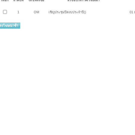
เลือก
ลำดับที่
เลขที่สั่งซื้อ
หัวข้อประกาศ/โฆษณา
1
OM
เชิญประชุมปิดงบประจำปี()
01 