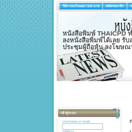
วิธีการลงโฆษณา 100 บาท
สมัครสมาชิก
หนังสือพิมพ์ THAICPD ทำ
ลงหนังสือพิ่มพ์ได้เลย ร
ประชุมผู้ถือหุ้น ลงโฆษณา
เข้าสู่ระบบ
Username or email
รหัสผ่าน