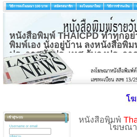
วิธีการลงโฆษณา 100 บาท
สมัครสมาชิก
ลงโฆษณาใหม่
วิธีการชำระเงิน
หนังสือพิมพ์ THAICPD ทำทุกอย
พิมพ์เอง นั่งอยู่บ้าน ลงหนังสือพิ่ม
ประกาศทั่วประเทศ รับลงประกาศเช
ลงโฆษณาเชิญประชุมผู้ถือหุ้น
หนังสือพิมพ์
Th
เข้าสู่ระบบ
โฆษณาเชิ
Username or email
รหัสผ่าน